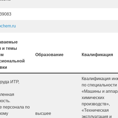
 39083
ochem.ru
аваемые
 и темы
мм
Образование
Квалификация
сиональной
вки
Квалификация ин
руда ИТР,
по специальности
«Машины и аппар
ленная
химических
ость.
производств»,
е персонала по
«Техническая
ному
высшее
эксплуатация и