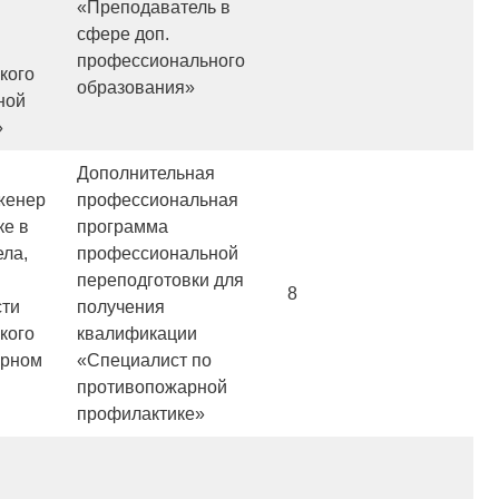
«Преподаватель в
сфере доп.
профессионального
кого
образования»
ной
»
Дополнительная
женер
профессиональная
ке в
программа
ела,
профессиональной
переподготовки для
8
сти
получения
кого
квалификации
орном
«Специалист по
противопожарной
профилактике»