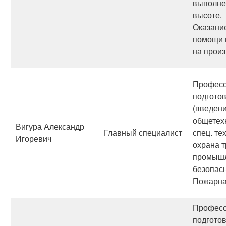
выполне
высоте.
Оказани
помощи 
на произ
Професс
подготов
(введени
общетехн
Вигура Александр
Главный специалист
спец. те
Игоревич
охрана т
промыш
безопасн
Пожарна
Професс
подготов