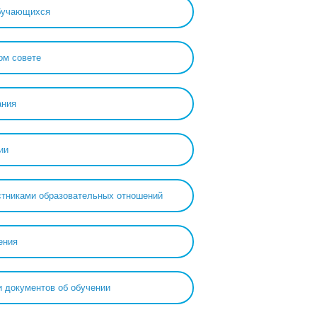
обучающихся
ом совете
ания
ии
тниками образовательных отношений
ения
 документов об обучении