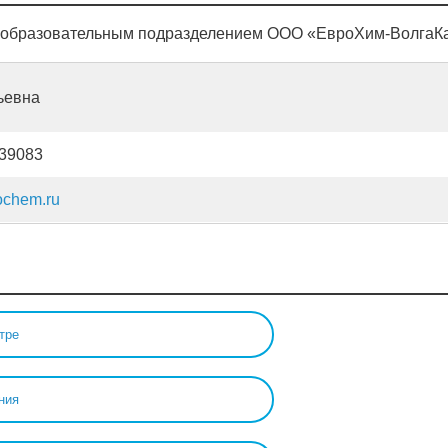
 образовательным подразделением ООО «ЕвроХим-ВолгаКал
ьевна
 39083
ochem.ru
тре
ния