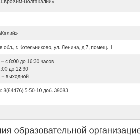
«ЕвроХим-ВолгаКалий»
аКалий»
обл., г. Котельниково, ул. Ленина, д.7, помещ. II
– с 8:00 до 16:30 часов
:00 до 12:30
е – выходной
 8(84476) 5-50-10 доб. 39083
u
ния образовательной организаци