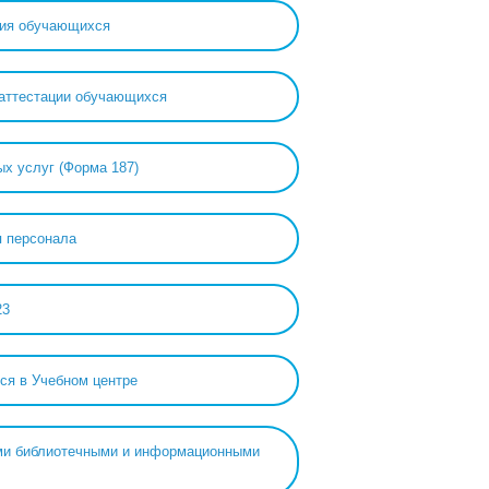
ния обучающихся
̆ аттестации обучающихся
ых услуг (Форма 187)
я персонала
23
ся в Учебном центре
ами библиотечными и информационными