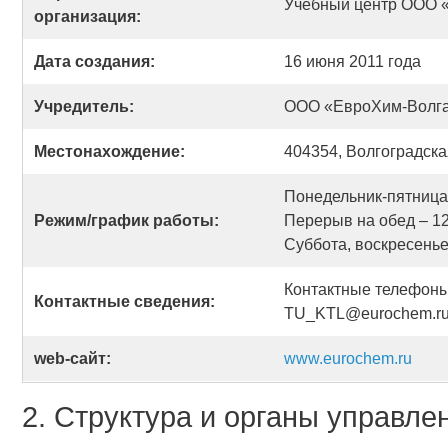
Учебный центр ООО 
организация:
Дата создания:
16 июня 2011 года
Учредитель:
ООО «ЕвроХим-Волг
Местонахождение:
404354, Волгоградская 
Понедельник-пятница 
Режим/график работы:
Перерыв на обед – 12
Суббота, воскресень
Контактные телефоны:
Контактные сведения:
TU_KTL@eurochem.r
web-сайт:
www.eurochem.ru
2. Структура и органы управле