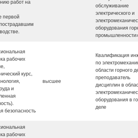
нию работ на
обслуживание
электрического и
е первой
электромеханичес
пострадавшим
оборудования гор
водстве.
промышленности
иональная
Квалификация ин
ка рабочих
по электромехани
е,
области горного д
ический курс,
преподаватель
хнология,
высшее
дисциплин в обла
руда и
электромеханичес
ленная
оборудования в г
ость).
деле
я безопасность
иональная
ка рабочих