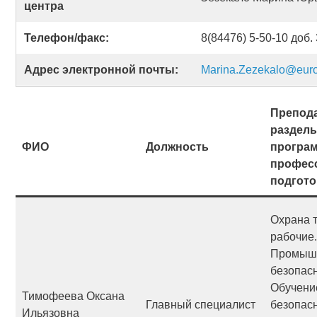
центра
Телефон/факс:
8(84476) 5-50-10 доб.
Адрес электронной почты:
Marina.Zezekalo@eur
Препод
разделы
ФИО
Должность
програ
профес
подгото
Охрана т
рабочие.
Промыш
безопасн
Обучени
Тимофеева Оксана
Главный специалист
безопас
Ильязовна